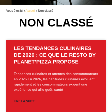
Vous êtes ici ›
Accueil
›
Non classé
NON CLASSÉ
LES TENDANCES CULINAIRES
DE 2026 : CE QUE LE RESTO BY
PLANET’PIZZA PROPOSE
Tendances culinaires et attentes des consommateurs
en 2026 En 2026, les habitudes culinaires évoluent
rapidement et les consommateurs exigent une
expérience qui allie goût, santé
LIRE LA SUITE