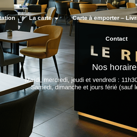
tation
La carte
Carte à emporter – Liv
Contact
Nos horaire
Mardi, mercredi, jeudi et vendredi : 11h
Samedi, dimanche et jours férié (sauf l